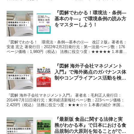
に役立つ度：★★★★★ 1.本書の紹介...
『図解でわかる！環境法・条例―
基本のキ―』で環境条例の読み方
をマスターしよう！
『図解でわかる！ 環境法・条例―基本の㋖― 改訂２版』著者名：
安達 宏之 著発行日：2022年2月2日発行元：第一法規ページ数：176
ページ価格：1,980円（税込） 法務に役立つ度：★★★★★ 1.本書の
紹介 私は工場を規制する環境法令に...
『図解 海外子会社マネジメント
入門』で海外拠点のガバナンス体
制やコンプライアンス活動を検討
する！
『図解 海外子会社マネジメント入門』 著者名：毛利正人発行日：
2014年7月11日発行元：東洋経済新報社ページ数：223ページ価格：
2,420円（税込） 法務に役立つ度：★★★☆☆ 1.本書の紹介 米国公
認会計士でもある著者による書籍であり...
『最新版 食品に関する法律と実
務がわかる本』で日本における食
品規制の大原則を知ることができ