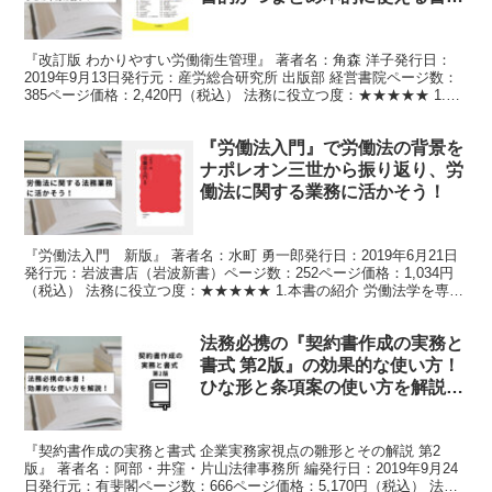
です！
『改訂版 わかりやすい労働衛生管理』 著者名：角森 洋子発行日：
2019年9月13日発行元：産労総合研究所 出版部 経営書院ページ数：
385ページ価格：2,420円（税込） 法務に役立つ度：★★★★★ 1.本
書の紹介 元厚生労働省職員で、特...
『労働法入門』で労働法の背景を
ナポレオン三世から振り返り、労
働法に関する業務に活かそう！
『労働法入門 新版』 著者名：水町 勇一郎発行日：2019年6月21日
発行元：岩波書店（岩波新書）ページ数：252ページ価格：1,034円
（税込） 法務に役立つ度：★★★★★ 1.本書の紹介 労働法学を専門
とする東大教授である著者による書籍...
法務必携の『契約書作成の実務と
書式 第2版』の効果的な使い方！
ひな形と条項案の使い方を解説し
ます！
『契約書作成の実務と書式 企業実務家視点の雛形とその解説 第2
版』 著者名：阿部・井窪・片山法律事務所 編発行日：2019年9月24
日発行元：有斐閣ページ数：666ページ価格：5,170円（税込） 法務