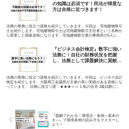
の知識は必須です！民法が得意な
方は合格に近づきます！
法務の業務に役立つ資格を紹介していきます。今回は、宅地建物取引
士を紹介します。宅地建物取引士は宅地建物取引主任者という名称か
ら変更した国家資格になります。宅地建物取引業の事務所の5人に1
人以上の宅地建物取引士の設置が義務付けられるため、宅地...
『ビジネス会計検定』数字に強い
法務に！自社の財務状況を把握
し、法務として課題解決に貢献し
よう！
法務の業務に役立つ資格を紹介していきます。今回は、ビジネス会計
検定を紹介します。大阪商工会議所が主催の長い実績がある資格にな
っています。 法務に役立つ度：★★★☆☆ 1.私の合否 2級試験に合
格しています。 3級でも十分にビジネス会計の基礎...
『図解でわかる！環境法・条例―基本の
キ―』で環境条例の読み方をマスターし
よう！