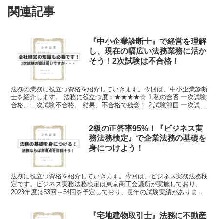
関連記事
『中小企業診断士』で経営を理解
し、現在の幅広い法務業務に活か
そう！2次試験は不合格！
法務の業務に役立つ資格を紹介していきます。今回は、中小企業診断
士を紹介します。 法務に役立つ度：★★★★☆ 1.私の合否 一次試験
合格、二次試験不合格。 結果、不合格で残念！ 2.試験範囲 一次試験
（択一式）①経済学・経済政策②財務・会計③...
2級の正答率95%！『ビジネス実
務法務検定』で企業法務の基礎を
身につけよう！
法務に役立つ資格を紹介していきます。今回は、ビジネス実務法務検
定です。ビジネス実務法務検定は東京商工会議所が実施しており、
2023年度は53回～54回を予定しており、長年の試験実績がありま
す。最近、IBTおよびCBTの2方式となりました。で...
『宅地建物取引士』法務に不動産