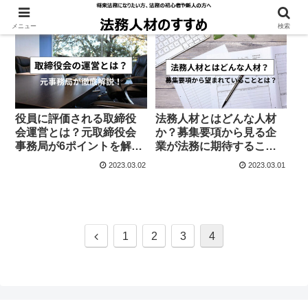
メニュー
検索
役員に評価される取締役
法務人材とはどんな人材
会運営とは？元取締役会
か？募集要項から見る企
事務局が6ポイントを解説
業が法務に期待するこ
します！
と！私が転職時の募集要
2023.03.02
2023.03.01
項も公開！
前
1
2
3
4
へ